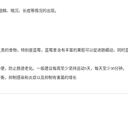
粗糙、暗沉、长痘等情况的出现。
。
之类的食物，特别是蓝莓，蓝莓里含有丰富的果胶可以促进肠蠕动，同时
排便，防止肠道老化。一般建议每周至少坚持运动
天，每天至少
分钟。
5
30
平衡，抑制感染和炎症以及抑制有害菌的增长