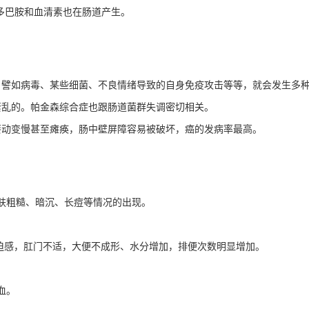
多巴胺和血清素也在肠道产生。
，譬如病毒、某些细菌、不良情绪导致的自身免疫攻击等等，就会发生多
紊乱的。帕金森综合症也跟肠道菌群失调密切相关。
葵动变慢甚至瘫痪，肠中壁屏障容易被破坏，癌的发病率最高。
肤粗糙、暗沉、长痘等情况的出现。
迫感，肛门不适，大便不成形、水分增加，排便次数明显增加
。
血。