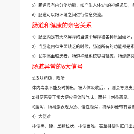
）
肠道具有内分泌功能，如产生人体
的神经递质，
5
3
/
4
）
肠道可以跟环境之间进行信息交流。
6
肠道和健康的亲密关系
）
肠壁内是有天然屏障的当这个屏障被各种原因破坏
1
）
当肠道内益生菌缺乏的时候，肠道所有的功能都是
2
）
长期高血糖患者，肠道神经系统容易轻瘫，肠蠕鮪
3
肠道异常的
大信号
6
皮肤粗糙、
晦暗
1)
体内毒素不能及时
排
出，被人体吸收后，，则会导致皮
排便恶昊正常大便应呈偏酸气味，而并非刺鼻恶臭。
2)
腹泻、肠易激表现为急、慢性腹泻，持续排便带有紧
3)
）
大便难
4
排便黑、硬，呈颗粒状，排便困难，甚至排便时肛门出