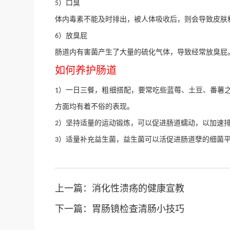
）
口
臭
5
体内毒素不能及时排出，被人体吸收后，则会导致皮肤
）
放臭屁
6
肠道内有害菌产生了大量的硫化气体，导致经常放臭屁
如何养护肠道
）
一
日
三餐，粗细搭配，要常吃些蓝莓、土豆、番薯
1
方面均有着不俗的表现。
）
坚持适量的运动锻炼，可以促进肠道蠕动，以加速
2
）
适量补充益生菌，益生菌可以活促进肠道孽的细菌
3
上一篇：
消化性溃疡的健康宣教
下一篇：
胃肠镜检查清肠小技巧